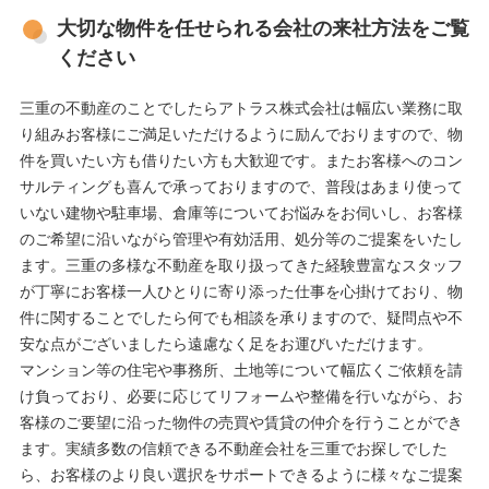
大切な物件を任せられる会社の来社方法をご覧
ください
三重の不動産のことでしたらアトラス株式会社は幅広い業務に取
り組みお客様にご満足いただけるように励んでおりますので、物
件を買いたい方も借りたい方も大歓迎です。またお客様へのコン
サルティングも喜んで承っておりますので、普段はあまり使って
いない建物や駐車場、倉庫等についてお悩みをお伺いし、お客様
のご希望に沿いながら管理や有効活用、処分等のご提案をいたし
ます。三重の多様な不動産を取り扱ってきた経験豊富なスタッフ
が丁寧にお客様一人ひとりに寄り添った仕事を心掛けており、物
件に関することでしたら何でも相談を承りますので、疑問点や不
安な点がございましたら遠慮なく足をお運びいただけます。
マンション等の住宅や事務所、土地等について幅広くご依頼を請
け負っており、必要に応じてリフォームや整備を行いながら、お
客様のご要望に沿った物件の売買や賃貸の仲介を行うことができ
ます。実績多数の信頼できる不動産会社を三重でお探しでした
ら、お客様のより良い選択をサポートできるように様々なご提案