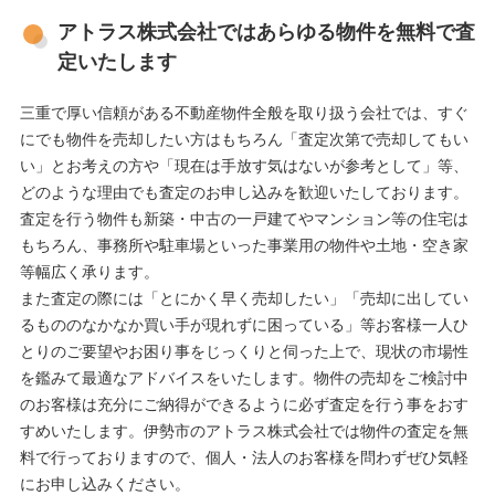
アトラス株式会社ではあらゆる物件を無料で査
定いたします
三重で厚い信頼がある不動産物件全般を取り扱う会社では、すぐ
にでも物件を売却したい方はもちろん「査定次第で売却してもい
い」とお考えの方や「現在は手放す気はないが参考として」等、
どのような理由でも査定のお申し込みを歓迎いたしております。
査定を行う物件も新築・中古の一戸建てやマンション等の住宅は
もちろん、事務所や駐車場といった事業用の物件や土地・空き家
等幅広く承ります。
また査定の際には「とにかく早く売却したい」「売却に出してい
るもののなかなか買い手が現れずに困っている」等お客様一人ひ
とりのご要望やお困り事をじっくりと伺った上で、現状の市場性
を鑑みて最適なアドバイスをいたします。物件の売却をご検討中
のお客様は充分にご納得ができるように必ず査定を行う事をおす
すめいたします。伊勢市のアトラス株式会社では物件の査定を無
料で行っておりますので、個人・法人のお客様を問わずぜひ気軽
にお申し込みください。